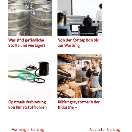
Was sind gefährliche
Von der Konzeption bis
Stoffe und wie lagert
zur Wartung
man sie bestens?
Optimale Verbindung
Kühlungssysteme in der
von Kunststoffrohren
Industrie –
durch den Einsatz von
Funktionsweise und
PTFE-Stützringen
Verwendung
←
Vorheriger Beitrag
Nächster Beitrag
→