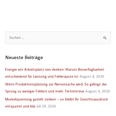
S
u
c
Neueste Beiträge
h
e
Energie am Arbeitsplatz neu denken: Warum Bioverfügbarkeit
n
entscheidend für Leistung und Fehlerquote ist
August 4, 2026
n
Wenn Produktionsplanung zur Nervensache wird: So gelingt der
a
Sprung zu weniger Fehlern und mehr Termintreue
August 4, 2026
c
Muskelspannung gezielt senken – so bleibt Ihr Gesichtsausdruck
h
entspannt und klar
Juli 29, 2026
: