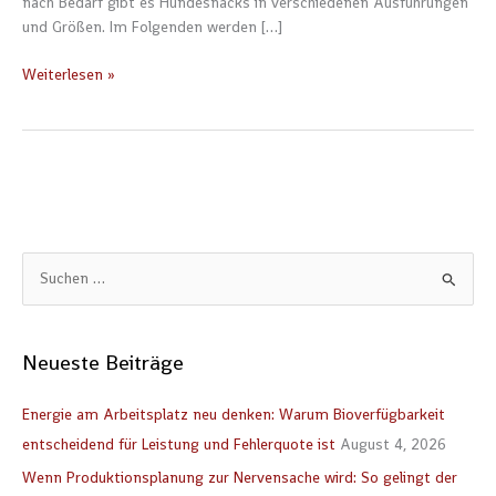
nach Bedarf gibt es Hundesnacks in verschiedenen Ausführungen
und Größen. Im Folgenden werden […]
Weiterlesen »
S
u
c
Neueste Beiträge
h
e
Energie am Arbeitsplatz neu denken: Warum Bioverfügbarkeit
n
entscheidend für Leistung und Fehlerquote ist
August 4, 2026
n
Wenn Produktionsplanung zur Nervensache wird: So gelingt der
a