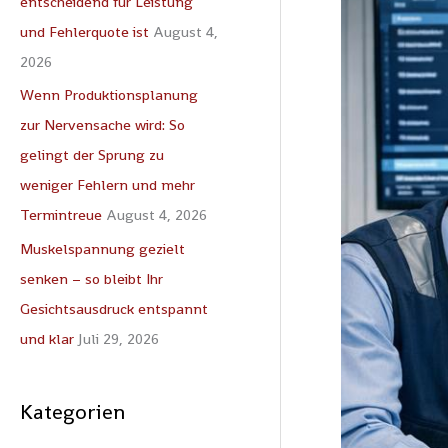
entscheidend für Leistung
wird:
c
und Fehlerquote ist
August 4,
So
h
2026
gelingt
:
der
Wenn Produktionsplanung
Sprung
zur Nervensache wird: So
zu
gelingt der Sprung zu
weniger
Fehlern
weniger Fehlern und mehr
und
Termintreue
August 4, 2026
mehr
Muskelspannung gezielt
Termintreue
senken – so bleibt Ihr
Gesichtsausdruck entspannt
und klar
Juli 29, 2026
Kategorien