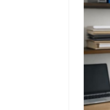
Ablagesysteme
Ihren
Arbeitsalltag
komplett