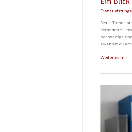
Ein Blick
Dienstleistung
Neue Trends prä
veränderte Umw
nachhaltige und
erkennst du ech
Weiterlesen »
Wenn
jeder
Zentimeter
zählt:
So
verändern
clevere