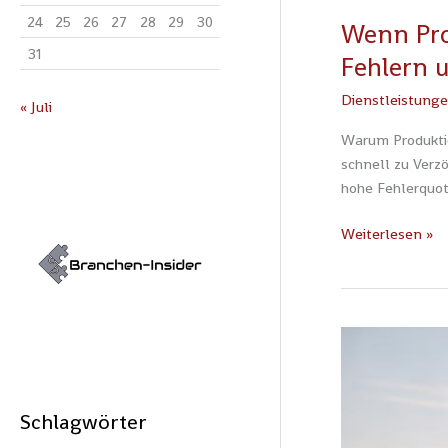
24
25
26
27
28
29
30
Wenn Pro
31
Fehlern 
Dienstleistung
« Juli
Warum Produktio
schnell zu Verz
hohe Fehlerquot
Weiterlesen »
Ein
Blick
hinter
die
Schlagwörter
Kulissen: