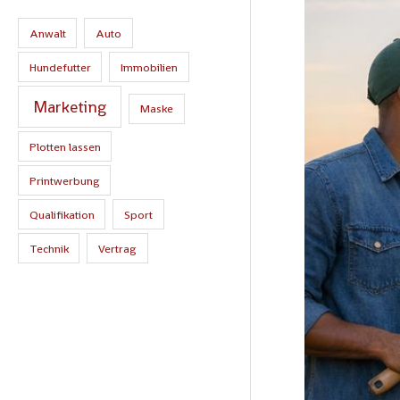
So
verändern
Anwalt
Auto
neue
Hundefutter
Immobilien
Trends
den
Marketing
Maske
Arbeitsmarkt
im
Plotten lassen
Grünen
Printwerbung
Qualifikation
Sport
Technik
Vertrag