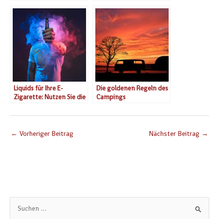
Methoden
Liquids für Ihre E-
Die goldenen Regeln des
Zigarette: Nutzen Sie die
Campings
große Aromenvielfalt
←
Vorheriger Beitrag
Nächster Beitrag
→
S