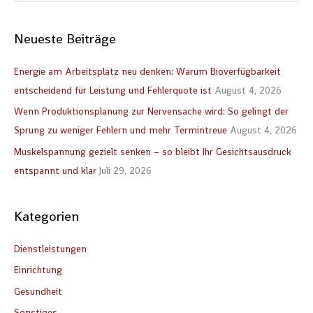
u
c
Neueste Beiträge
h
e
Energie am Arbeitsplatz neu denken: Warum Bioverfügbarkeit
n
entscheidend für Leistung und Fehlerquote ist
August 4, 2026
n
Wenn Produktionsplanung zur Nervensache wird: So gelingt der
a
Sprung zu weniger Fehlern und mehr Termintreue
August 4, 2026
c
Muskelspannung gezielt senken – so bleibt Ihr Gesichtsausdruck
h
entspannt und klar
Juli 29, 2026
:
Kategorien
Dienstleistungen
Einrichtung
Gesundheit
Sonstiges