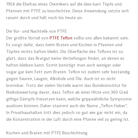
1954 die Ehefrau eines Chemikers auf die Idee kam Töpfe und
Pfannen mit PTFE zu beschichten. Diese Anwendung setzte sich
rasant durch und hält noch bis heute an.
Die Vor- und Nachteile von PTFE
Der größte Vorteil von
PTFE Teflon
sollte uns allen bekannt sein.
Es sorgt dafür, dass beim Braten und Kochen in Pfannen und
Töpfen nichts haften bleibt. Die Oberfläche des Teflons ist so
glatt, dass das Bratgut keine Vertiefungen findet, an denen es
haften bleiben kann. Somit benötigt man auch weniger oder
sogar gar kein Fett zum Braten. Teflon ist zudem sehr beständig
gegen Säuren, Laugen, Alkohole und Öle. Auch ist es nicht
brennbar. Trotz der vielen Vorteile warnt das Bundesinstitut für
Risikobewertung davor, dass Teflon ab einer Hitze von 360 Grad
giftige Dämpfe freisetzen kann, welche grippeähnliche Symptome
auslösen können. Daher stammt auch der Name „Teflon Fieber“.
In Privathaushalten tritt dies jedoch so gut wie gar nicht ein, da
die Konzentration in der Luft durch eine Pfanne viel zu gering ist.
Kochen und Braten mit PTFE Beschichtung