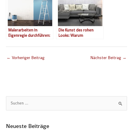
Malerarbeiten in
Die Kunst des rohen
Eigenregie durchführen:
Looks: Warum
Diese Aspekte sollten Sie
Unvollkommenheit so
beachten
edel wirkt
←
Vorheriger Beitrag
Nächster Beitrag
→
S
u
c
Neueste Beiträge
h