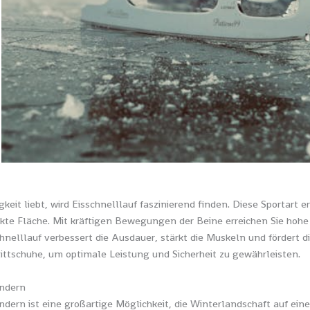
eit liebt, wird Eisschnelllauf faszinierend finden. Diese Sportart e
ckte Fläche. Mit kräftigen Bewegungen der Beine erreichen Sie hohe
chnelllauf verbessert die Ausdauer, stärkt die Muskeln und fördert 
littschuhe, um optimale Leistung und Sicherheit zu gewährleisten.
ndern
ern ist eine großartige Möglichkeit, die Winterlandschaft auf ei