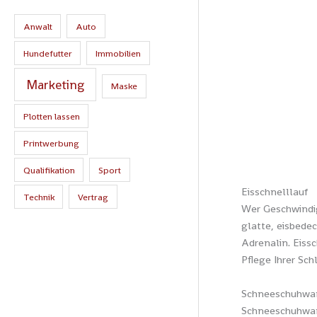
Anwalt
Auto
Hundefutter
Immobilien
Marketing
Maske
Plotten lassen
Printwerbung
Qualifikation
Sport
Eisschnelllauf
Technik
Vertrag
Wer Geschwindigk
glatte, eisbede
Adrenalin. Eiss
Pflege Ihrer Sch
Schneeschuhwa
Schneeschuhwand