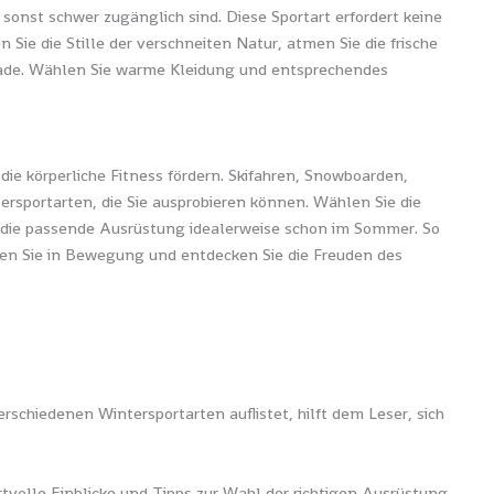
onst schwer zugänglich sind. Diese Sportart erfordert keine
 Sie die Stille der verschneiten Natur, atmen Sie die frische
fade. Wählen Sie warme Kleidung und entsprechendes
die körperliche Fitness fördern. Skifahren, Snowboarden,
rsportarten, die Sie ausprobieren können. Wählen Sie die
ie die passende Ausrüstung idealerweise schon im Sommer. So
eiben Sie in Bewegung und entdecken Sie die Freuden des
schiedenen Wintersportarten auflistet, hilft dem Leser, sich
tvolle Einblicke und Tipps zur Wahl der richtigen Ausrüstung