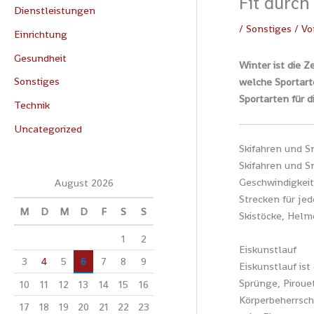
Fit durch
Dienstleistungen
/
Sonstiges
/ V
Einrichtung
Gesundheit
Winter ist die 
Sonstiges
welche Sportart
Sportarten für d
Technik
Uncategorized
Skifahren und 
Skifahren und S
Geschwindigkeit,
August 2026
Strecken für je
M
D
M
D
F
S
S
Skistöcke, Helm
1
2
Eiskunstlauf
3
4
5
6
7
8
9
Eiskunstlauf ist
Sprünge, Piroue
10
11
12
13
14
15
16
Körperbeherrsch
17
18
19
20
21
22
23