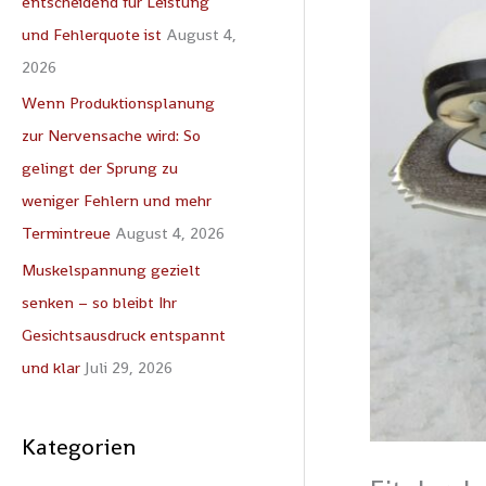
entscheidend für Leistung
c
und Fehlerquote ist
August 4,
h
2026
:
Wenn Produktionsplanung
zur Nervensache wird: So
gelingt der Sprung zu
weniger Fehlern und mehr
Termintreue
August 4, 2026
Muskelspannung gezielt
senken – so bleibt Ihr
Gesichtsausdruck entspannt
und klar
Juli 29, 2026
Kategorien