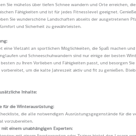
n Sie mühelos über tiefen Schnee wandern und Orte erreichen, die s
ischen Fähigkeiten und ist für jedes Fitnesslevel geeignet. Genießen
leben Sie wunderschöne Landschaften abseits der ausgetretenen P
omfort und Sicherheit zu gewährleisten.
ng:
et eine Vielzahl an sportlichen Möglichkeiten, die Spaß machen und 
anglaufen und Schneeschuhwandern sind nur einige der besten Winte
m besten zu Ihren Vorlieben und Fähigkeiten passt, und besorgen S
 vorbereitet, um die kalte Jahreszeit aktiv und fit zu genießen. Bl
usätzliche Inhalte:
e für die Winterausrüstung:
Checkliste, die alle notwendigen Ausrüstungsgegenstände für die ver
al vorzubereiten.
w mit einem unabhängigen Experten:
nterview mit einem Sportexperten oder Trainer bietet den Lesern wer