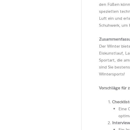
den Füßen könne
speziellen techn
Luft ein und er
Schuhwerk, um K
Zusammenfassu
Der Winter biet
Eiskunstlauf, L
Sportart, die a
sind Sie bestens
Wintersports!
Vorschläge für z
Checklist
Eine 
optim
Intervie
Ein I