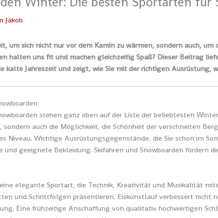
 den Winter: Die besten Sportarten für
on
Jakob
Zeit, um sich nicht nur vor dem Kamin zu wärmen, sondern auch, um 
en halten uns fit und machen gleichzeitig Spaß? Dieser Beitrag lie
ie kalte Jahreszeit und zeigt, wie Sie mit der richtigen Ausrüstung, w
Snowboarden
nowboarden stehen ganz oben auf der Liste der beliebtesten Winters
 sondern auch die Möglichkeit, die Schönheit der verschneiten Berge
des Niveau. Wichtige Ausrüstungsgegenstände, die Sie schon im So
e und geeignete Bekleidung. Skifahren und Snowboarden fördern die 
 eine elegante Sportart, die Technik, Kreativität und Musikalität m
tten und Schrittfolgen präsentieren. Eiskunstlauf verbessert nicht 
ung. Eine frühzeitige Anschaffung von qualitativ hochwertigen Schli