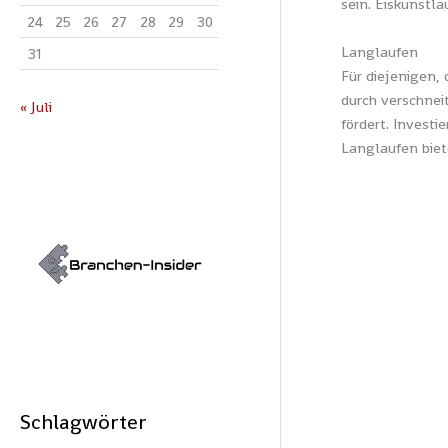
sein. Eiskunstla
24
25
26
27
28
29
30
Langlaufen
31
Für diejenigen, 
durch verschnei
« Juli
fördert. Invest
Langlaufen biet
Schlagwörter