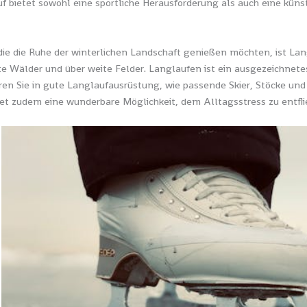
uf bietet sowohl eine sportliche Herausforderung als auch eine küns
die die Ruhe der winterlichen Landschaft genießen möchten, ist Lan
te Wälder und über weite Felder. Langlaufen ist ein ausgezeichnete
ieren Sie in gute Langlaufausrüstung, wie passende Skier, Stöcke un
et zudem eine wunderbare Möglichkeit, dem Alltagsstress zu entfli