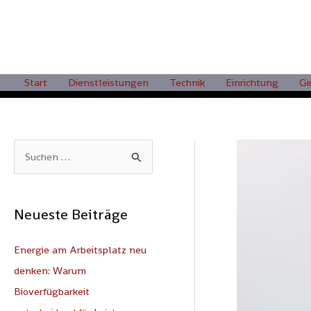
Zum
Inhalt
springen
Start
Dienstleistungen
Technik
Einrichtung
Ge
S
u
c
Neueste Beiträge
h
e
Energie am Arbeitsplatz neu
n
denken: Warum
n
Bioverfügbarkeit
a