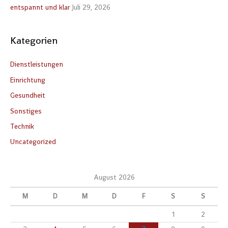
entspannt und klar
Juli 29, 2026
:
Kategorien
Dienstleistungen
Einrichtung
Gesundheit
Sonstiges
Technik
Uncategorized
August 2026
M
D
M
D
F
S
S
1
2