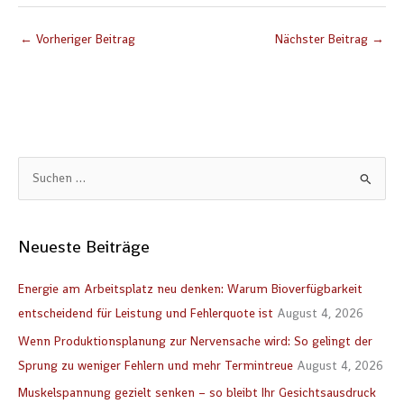
←
Vorheriger Beitrag
Nächster Beitrag
→
S
u
c
Neueste Beiträge
h
e
Energie am Arbeitsplatz neu denken: Warum Bioverfügbarkeit
n
entscheidend für Leistung und Fehlerquote ist
August 4, 2026
n
Wenn Produktionsplanung zur Nervensache wird: So gelingt der
a
Sprung zu weniger Fehlern und mehr Termintreue
August 4, 2026
c
Muskelspannung gezielt senken – so bleibt Ihr Gesichtsausdruck
h