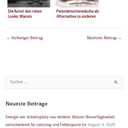
Die Kunst des rohen
Periodenunterwäsche als
Looks: Warum
Alternative zu anderen
Unvollkommenheit so
Methoden
edel wirkt
←
Vorheriger Beitrag
Nächster Beitrag
→
S
u
c
Neueste Beiträge
h
e
Energie am Arbeitsplatz neu denken: Warum Bioverfügbarkeit
n
entscheidend für Leistung und Fehlerquote ist
August 4, 2026