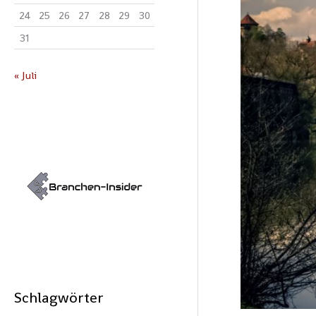
24
25
26
27
28
29
30
31
« Juli
Schlagwörter