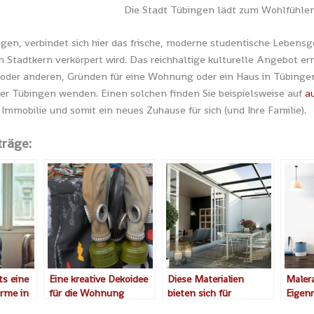
Die Stadt Tübingen lädt zum Wohlfühle
en, verbindet sich hier das frische, moderne studentische Lebensge
n Stadtkern verkörpert wird. Das reichhaltige kulturelle Angebot er
, oder anderen, Gründen für eine Wohnung oder ein Haus in Tübingen 
r Tübingen wenden. Einen solchen finden Sie beispielsweise auf
a
 Immobilie und somit ein neues Zuhause für sich (und Ihre Familie).
träge:
ts eine
Eine kreative Dekoidee
Diese Materialien
Malera
rme in
für die Wohnung
bieten sich für
Eigenr
en
Terrassenüberdachung
Diese 