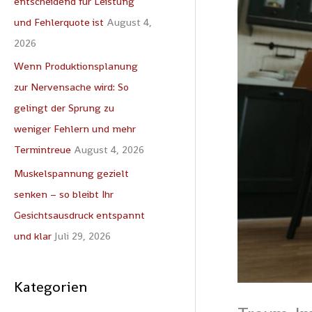
entscheidend für Leistung
c
und Fehlerquote ist
August 4,
h
2026
:
Wenn Produktionsplanung
zur Nervensache wird: So
gelingt der Sprung zu
weniger Fehlern und mehr
Termintreue
August 4, 2026
Muskelspannung gezielt
senken – so bleibt Ihr
Gesichtsausdruck entspannt
und klar
Juli 29, 2026
Kategorien