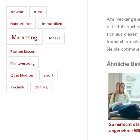
Anwalt
Auto
Am Neckar geleg
Hundefutter
Immobilien
mittelalterliche
sich aus diesen
Marketing
Maske
Immobilienmakle
Sie die optimale
Plotten lassen
Ähnliche Bei
Printwerbung
Qualifikation
Sport
Technik
Vertrag
So herrscht ste
angenehme Wä
ihren Vierwänd