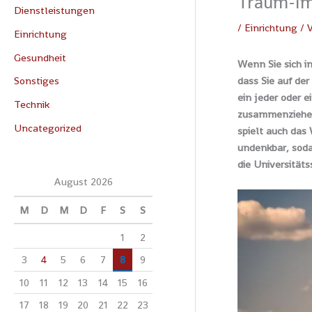
Traum-Im
Dienstleistungen
/
Einrichtung
/ 
Einrichtung
Gesundheit
Wenn Sie sich in
dass Sie auf de
Sonstiges
ein jeder oder 
Technik
zusammenziehen 
Uncategorized
spielt auch das
undenkbar, soda
die Universitäts
August 2026
M
D
M
D
F
S
S
1
2
3
4
5
6
7
8
9
10
11
12
13
14
15
16
17
18
19
20
21
22
23