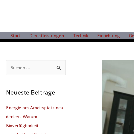
Zum
Inhalt
springen
Start
Dienstleistungen
Technik
Einrichtung
Ge
S
u
c
Neueste Beiträge
h
e
Energie am Arbeitsplatz neu
n
denken: Warum
n
Bioverfügbarkeit
a