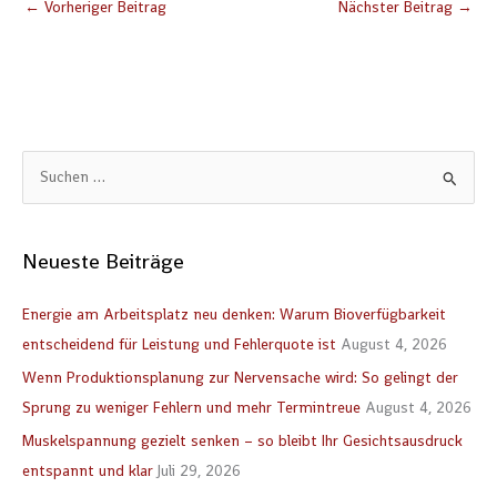
←
Vorheriger Beitrag
Nächster Beitrag
→
S
u
c
Neueste Beiträge
h
e
Energie am Arbeitsplatz neu denken: Warum Bioverfügbarkeit
n
entscheidend für Leistung und Fehlerquote ist
August 4, 2026
n
Wenn Produktionsplanung zur Nervensache wird: So gelingt der
a
Sprung zu weniger Fehlern und mehr Termintreue
August 4, 2026
c
Muskelspannung gezielt senken – so bleibt Ihr Gesichtsausdruck
h
entspannt und klar
Juli 29, 2026
: