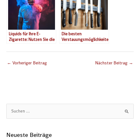
Liquids für Ihre E-
Die besten
Zigarette: Nutzen Sie die
Verstauungsmöglichkeite
große Aromenvielfalt
n für Messer
←
Vorheriger Beitrag
Nächster Beitrag
→
S
u
c
Neueste Beiträge
h