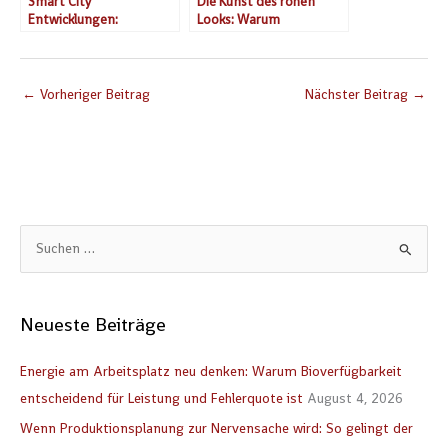
Smart City
Die Kunst des rohen
Entwicklungen:
Looks: Warum
Technologische
Unvollkommenheit so
Fortschritte in der
edel wirkt
städtischen Infrastruktur
←
Vorheriger Beitrag
Nächster Beitrag
→
S
u
c
Neueste Beiträge
h
e
Energie am Arbeitsplatz neu denken: Warum Bioverfügbarkeit
n
entscheidend für Leistung und Fehlerquote ist
August 4, 2026
n
Wenn Produktionsplanung zur Nervensache wird: So gelingt der
a